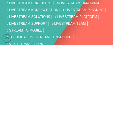
LIVESTREAM CONSULTING
LIVESTREAM HARDWARE
LIVESTREAM KONFIGURATION
LIVESTREAM PLANNING
LIVESTREAM SOLUTIONS
LIVESTREAM PLATFORM
LIVESTREAM SUPPORT
LIVESTREAM TEAM
STREAM TO MOBILE
TECHNICAL LIVESTREAM CONSULTING
VIDEO TRANSCODING
VOD STREAMING & MEDIA HOSTING
WEBINAR UND WEBCAST
VERANSTALTUNGEN
STAATLICHE EINRICHTUNG
LIVESTREAM FÜR DIE UNTERNEHMENSKOMMUNIKATION
BILDUNG
SPORT LIVEÜBERTRAGUNG UND LIVESTREAM
FILMPRODUKTION
LIVESTREAM AGBs
AGBs
KONTAKT
IMPRESSUM
DISCLAIMER
DATENSCHUTZERKLÄRUNG