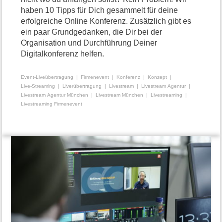
haben 10 Tipps für Dich gesammelt für deine
erfolgreiche Online Konferenz. Zusätzlich gibt es
ein paar Grundgedanken, die Dir bei der
Organisation und Durchführung Deiner
Digitalkonferenz helfen.
Event-Liveübertragung
Firmenevent
Konferenz
Konzept
Live-Streaming
Liverübertragung
Livestream
Livestream Agentur
Livestream Agentur München
Livestream München
Livestreaming
Livestreaming Firmenevent