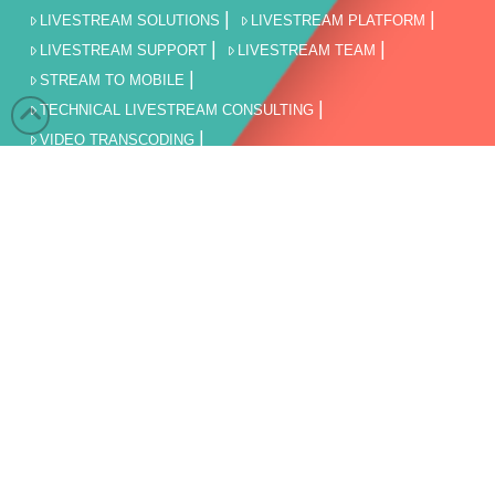
LIVESTREAM SOLUTIONS
LIVESTREAM PLATFORM
LIVESTREAM SUPPORT
LIVESTREAM TEAM
STREAM TO MOBILE
TECHNICAL LIVESTREAM CONSULTING
VIDEO TRANSCODING
VOD STREAMING & MEDIA HOSTING
WEBINAR UND WEBCAST
VERANSTALTUNGEN
STAATLICHE EINRICHTUNG
LIVESTREAM FÜR DIE UNTERNEHMENSKOMMUNIKATION
BILDUNG
SPORT LIVEÜBERTRAGUNG UND LIVESTREAM
FILMPRODUKTION
LIVESTREAM AGBs
AGBs
KONTAKT
IMPRESSUM
DISCLAIMER
DATENSCHUTZERKLÄRUNG
THEMEN: