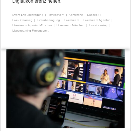
Digitalkonferenz helfen.
Event-Liveübertragung
Firmenevent
Konferenz
Konzept
Live-Streaming
Liverübertragung
Livestream
Livestream Agentur
Livestream Agentur München
Livestream München
Livestreaming
Livestreaming Firmenevent