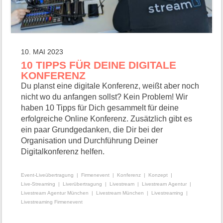
10. MAI 2023
10 TIPPS FÜR DEINE DIGITALE
KONFERENZ
Du planst eine digitale Konferenz, weißt aber noch
nicht wo du anfangen sollst? Kein Problem! Wir
haben 10 Tipps für Dich gesammelt für deine
erfolgreiche Online Konferenz. Zusätzlich gibt es
ein paar Grundgedanken, die Dir bei der
Organisation und Durchführung Deiner
Digitalkonferenz helfen.
Event-Liveübertragung
Firmenevent
Konferenz
Konzept
Live-Streaming
Liverübertragung
Livestream
Livestream Agentur
Livestream Agentur München
Livestream München
Livestreaming
Livestreaming Firmenevent