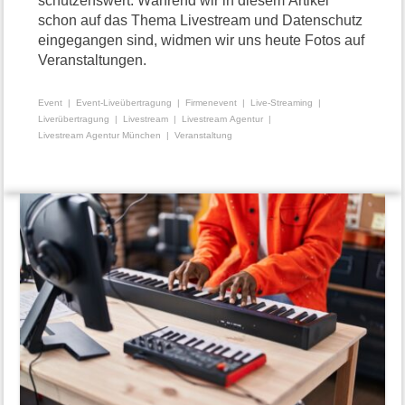
schützenswert. Während wir in diesem Artikel
schon auf das Thema Livestream und Datenschutz
eingegangen sind, widmen wir uns heute Fotos auf
Veranstaltungen.
Event
Event-Liveübertragung
Firmenevent
Live-Streaming
Liverübertragung
Livestream
Livestream Agentur
Livestream Agentur München
Veranstaltung