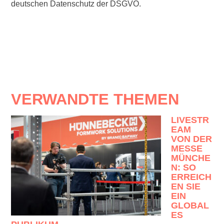
deutschen Datenschutz der DSGVO.
VERWANDTE THEMEN
LIVESTR
EAM
VON DER
MESSE
MÜNCHE
N: SO
ERREICH
EN SIE
EIN
GLOBAL
ES