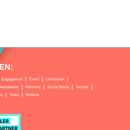
EN:
Engagement
Event
Livestream
ienstleister
Referenz
Social Media
Technik
ks
Video
Webinar