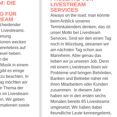
: DIE
LIVESTREAM
SERVICES
G FÜR
Always on the road: man könnte
REAM
beim Anblick unseres
scheidender
Terminkalenders denken, das ist
 Livestreams.
unser Motto bei Livestream
immung
Services. Sind wir den einen Tag
tionen wecken
noch in Würzburg, streamen wir
rerlebnis auf
am nächsten Tag schon aus
evel heben.
Mannheim. Aber genau das
 die
lieben wir ja unseren Job. Denn
Musik in einem
mit einem Livestream lösen wir
gibt es einige
Probleme und bringen Behörden,
zu beachten. In
Banken und Betriebe näher mit
ag möchten wir
ihren Mitarbeitern oder Kunden
em Thema der
zusammen. In diesem Jahr
k im Livestream
haben wir in den ersten sechs
en. Wir geben
Monaten bereits 65 Livestreams
ormationen sowie
umgesetzt. Wir haben dabei
freundliche Leute kennengelernt,