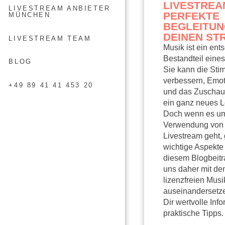
LIVESTREAM
LIVESTREAM ANBIETER
PERFEKTE
MÜNCHEN
BEGLEITUN
DEINEN ST
LIVESTREAM TEAM
Musik ist ein ent
Bestandteil eines
BLOG
Sie kann die St
verbessern, Emo
+49 89 41 41 453 20
und das Zuschaue
ein ganz neues L
Doch wenn es um
Verwendung von 
Livestream geht, 
wichtige Aspekte 
diesem Blogbeitr
uns daher mit d
lizenzfreien Musi
auseinandersetz
Dir wertvolle Inf
praktische Tipps.