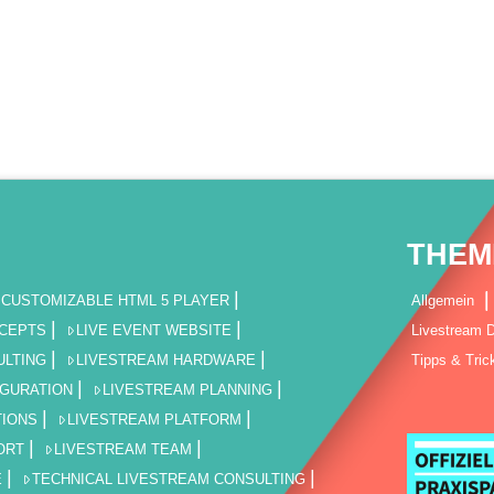
THEM
CUSTOMIZABLE HTML 5 PLAYER
Allgemein
NCEPTS
LIVE EVENT WEBSITE
Livestream D
ULTING
LIVESTREAM HARDWARE
Tipps & Tric
IGURATION
LIVESTREAM PLANNING
TIONS
LIVESTREAM PLATFORM
ORT
LIVESTREAM TEAM
E
TECHNICAL LIVESTREAM CONSULTING