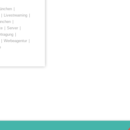
ünchen
Livestreaming
nchen
te
Server
rtragung
Werbeagentur
e