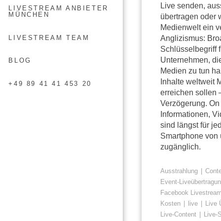
Live senden, aus
LIVESTREAM ANBIETER
MÜNCHEN
übertragen oder 
Medienwelt ein v
LIVESTREAM TEAM
Anglizismus: Bro
Schlüsselbegriff f
Unternehmen, die
BLOG
Medien zu tun h
Inhalte weltweit
+49 89 41 41 453 20
erreichen sollen
Verzögerung. O
Informationen, Vi
sind längst für j
Smartphone von ü
zugänglich.
Ausstrahlung
Conte
Event-Liveübertragu
Facebook Livestrea
Kosten
live
Live 
Live-Content
Live-