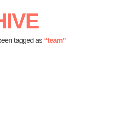
HIVE
ve been tagged as
“team”