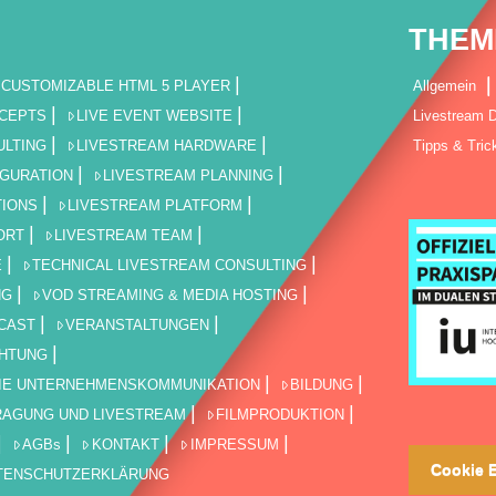
THEM
CUSTOMIZABLE HTML 5 PLAYER
Allgemein
NCEPTS
LIVE EVENT WEBSITE
Livestream D
ULTING
LIVESTREAM HARDWARE
Tipps & Tric
IGURATION
LIVESTREAM PLANNING
TIONS
LIVESTREAM PLATFORM
ORT
LIVESTREAM TEAM
E
TECHNICAL LIVESTREAM CONSULTING
NG
VOD STREAMING & MEDIA HOSTING
CAST
VERANSTALTUNGEN
CHTUNG
DIE UNTERNEHMENSKOMMUNIKATION
BILDUNG
RAGUNG UND LIVESTREAM
FILMPRODUKTION
AGBs
KONTAKT
IMPRESSUM
Cookie E
TENSCHUTZERKLÄRUNG