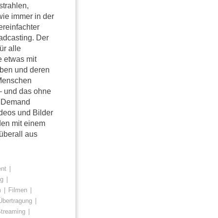
strahlen,
wie immer in der
ereinfachter
adcasting. Der
ür alle
 etwas mit
aben und deren
 Menschen
 – und das ohne
n Demand
deos und Bilder
eden mit einem
berall aus
nt
ng
m
Filmen
Übertragung
Streaming