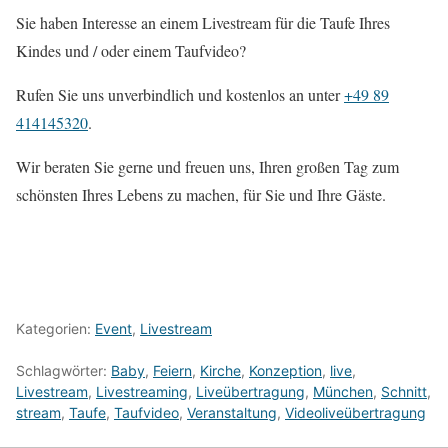
Sie haben Interesse an einem Livestream für die Taufe Ihres
Kindes und / oder einem Taufvideo?
Rufen Sie uns unverbindlich und kostenlos an unter
+49 89
414145320
.
Wir beraten Sie gerne und freuen uns, Ihren großen Tag zum
schönsten Ihres Lebens zu machen, für Sie und Ihre Gäste.
Kategorien:
Event
,
Livestream
Schlagwörter:
Baby
,
Feiern
,
Kirche
,
Konzeption
,
live
,
Livestream
,
Livestreaming
,
Liveübertragung
,
München
,
Schnitt
,
stream
,
Taufe
,
Taufvideo
,
Veranstaltung
,
Videoliveübertragung