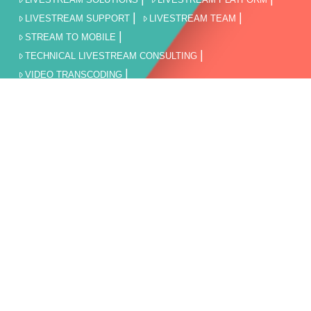
LIVESTREAM SUPPORT
LIVESTREAM TEAM
STREAM TO MOBILE
TECHNICAL LIVESTREAM CONSULTING
VIDEO TRANSCODING
VOD STREAMING & MEDIA HOSTING
WEBINAR UND WEBCAST
VERANSTALTUNGEN
STAATLICHE EINRICHTUNG
LIVESTREAM FÜR DIE UNTERNEHMENSKOMMUNIKATION
BILDUNG
SPORT LIVEÜBERTRAGUNG UND LIVESTREAM
FILMPRODUKTION
LIVESTREAM AGBs
AGBs
KONTAKT
IMPRESSUM
DISCLAIMER
DATENSCHUTZERKLÄRUNG
THEMEN: