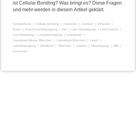
ist Cellular Bonding? Was bringt es? Diese Fragen
und mehr werden in diesem Artikel geklärt.
Ausstrahlung
Cellular Bonding
connector
Content
Ethernet
Event
Event-Liveübertragung
live
Live Übertragung
Live-Content
Live-Streaming
Liverübertragung
Livestream
Livestream Messe München
Livestream München
LiveU
Liveübertragung
Mobilfunk
München
outdoor
Übertragung
Wifi
zuschauer